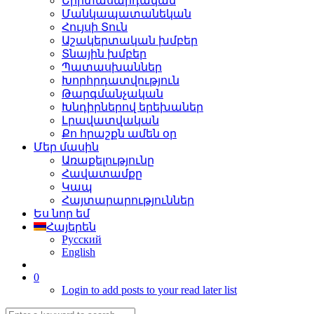
Երիտասարդական
Մանկապատանեկան
Հույսի Տուն
Աշակերտական խմբեր
Տնային խմբեր
Պատասխաններ
Խորհրդատվություն
Թարգմանչական
Խնդիրներով երեխաներ
Լրավատվական
Քո հրաշքն ամեն օր
Մեր մասին
Առաքելությունը
Հավատամքը
Կապ
Հայտարարություններ
Ես նոր եմ
Հայերեն
Русский
English
0
Login to add posts to your read later list