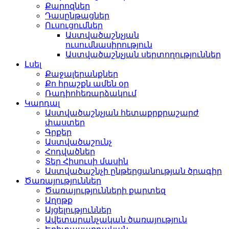
Քարոզներ
Դասընթացներ
Ուսուցումներ
Աստվածաշնչյան
ուսումնասիրություն
Աստվածաշնչյան սերտողություններ
Լսել
Քաջալերանքներ
Քո հրաշքն ամեն օր
Ռադիոհեռարձակում
Կարդալ
Աստվածաշնչյան հետաքրքրաշարժ
փաստեր
Գրքեր
Աստվածաշունչ
Հոդվածներ
Տեր Հիսուսի մասին
Աստվածաշնչի ընթերցանության ծրագիր
Ծառայություններ
Ծառայությունների քարտեզ
Աղոթք
Այցելություններ
Ավետարանչական ծառայություն