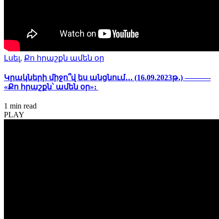
Լսել
,
Քո հրաշքն ամեն օր
Կրակների միջո՞վ ես անցնում․․․ (16.09.2023թ․) ———-
«Քո հրաշքն՝ ամեն օր»։
1 min
read
PLAY