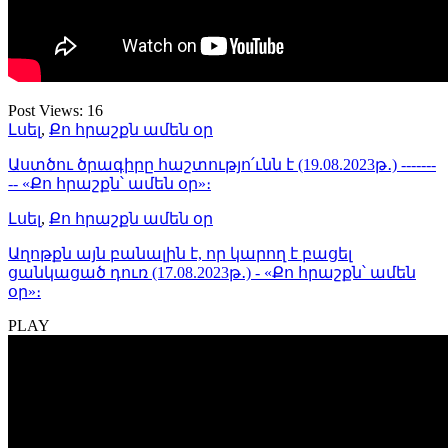
Post Views:
16
Լսել
,
Քո հրաշքն ամեն օր
Աստծու ծրագիրը հաշտությո՛ւնն է (19.08.2023թ․) -------
-- «Քո հրաշքն՝ ամեն օր»։
Լսել
,
Քո հրաշքն ամեն օր
Աղոթքն այն բանալին է, որ կարող է բացել
ցանկացած դուռ (17.08.2023թ․) - «Քո հրաշքն՝ ամեն
օր»։
PLAY