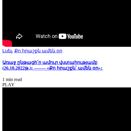
Լսել
,
Քո հրաշքն ամեն օր
Առաջ ընթացի՛ր ամուր վստահությամբ
(26.10.2022թ․): ——– «Քո հրաշքն՝ ամեն օր»։
1 min
read
PLAY