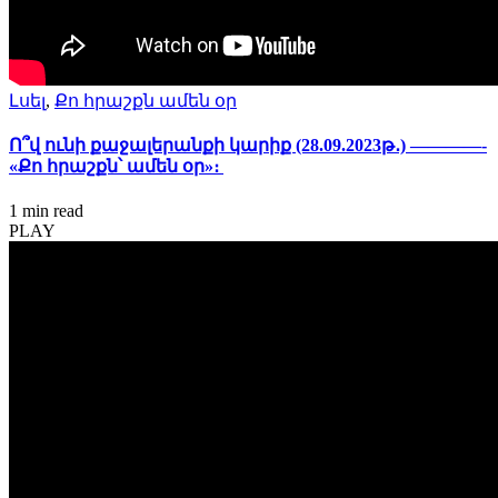
Լսել
,
Քո հրաշքն ամեն օր
Ո՞վ ունի քաջալերանքի կարիք (28.09.2023թ․) ————-
«Քո հրաշքն՝ ամեն օր»։
1 min
read
PLAY