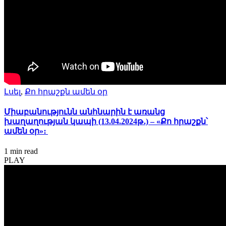
Լսել
,
Քո հրաշքն ամեն օր
Միաբանությունն անհնարին է առանց
խաղաղության կապի (13.04.2024թ․) – «Քո հրաշքն՝
ամեն օր»։
1 min
read
PLAY