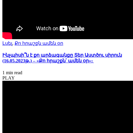
Լսել
,
Քո հրաշքն ամեն օր
Ինչպիսի՞ն է քո արձագանքը Տեր Աստծու սիրուն
(16.05.2023թ․) – «Քո հրաշքն՝ ամեն օր»։
1 min
read
PLAY