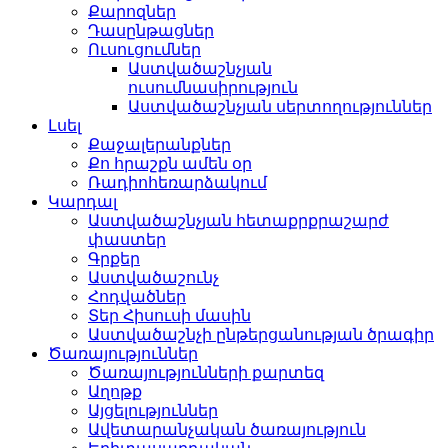
Քարոզներ
Դասընթացներ
Ուսուցումներ
Աստվածաշնչյան
ուսումնասիրություն
Աստվածաշնչյան սերտողություններ
Լսել
Քաջալերանքներ
Քո հրաշքն ամեն օր
Ռադիոհեռարձակում
Կարդալ
Աստվածաշնչյան հետաքրքրաշարժ
փաստեր
Գրքեր
Աստվածաշունչ
Հոդվածներ
Տեր Հիսուսի մասին
Աստվածաշնչի ընթերցանության ծրագիր
Ծառայություններ
Ծառայությունների քարտեզ
Աղոթք
Այցելություններ
Ավետարանչական ծառայություն