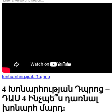
Խոնարհության Դպրոց
4 Խոնարհության Դպրոց –
ԴԱՍ 4 Ինչպե՞ս դառնալ
խոնարհ մարդ։