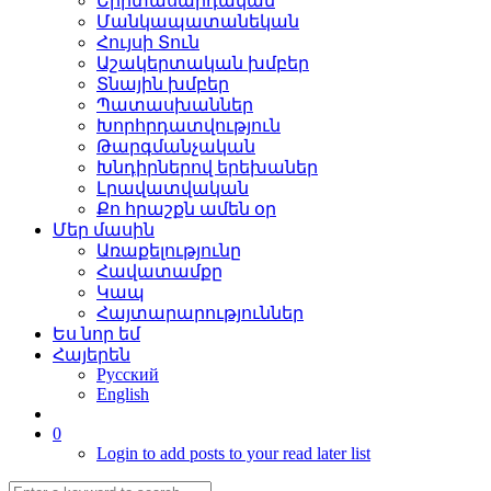
Երիտասարդական
Մանկապատանեկան
Հույսի Տուն
Աշակերտական խմբեր
Տնային խմբեր
Պատասխաններ
Խորհրդատվություն
Թարգմանչական
Խնդիրներով երեխաներ
Լրավատվական
Քո հրաշքն ամեն օր
Մեր մասին
Առաքելությունը
Հավատամքը
Կապ
Հայտարարություններ
Ես նոր եմ
Հայերեն
Русский
English
0
Login to add posts to your read later list