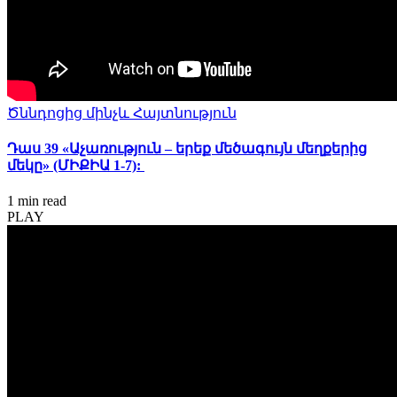
Ծննդոցից մինչև Հայտնություն
Դաս 39 «Աչառություն – երեք մեծագույն մեղքերից
մեկը» (ՄԻՔԻԱ 1-7):
1 min
read
PLAY