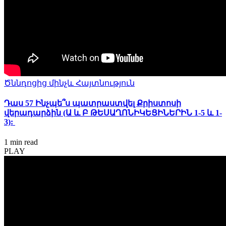
Ծննդոցից մինչև Հայտնություն
Դաս 57 Ինչպե՞ս պատրաստվել Քրիստոսի
վերադարձին (Ա և Բ ԹԵՍԱՂՈՆԻԿԵՑԻՆԵՐԻՆ 1-5 և 1-
3):
1 min
read
PLAY