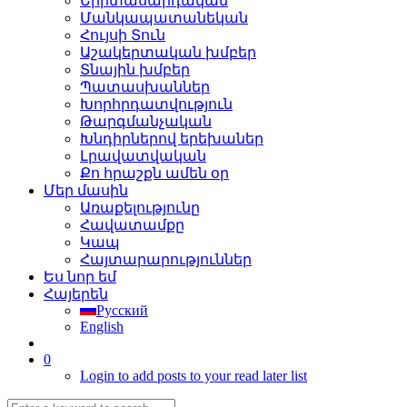
Երիտասարդական
Մանկապատանեկան
Հույսի Տուն
Աշակերտական խմբեր
Տնային խմբեր
Պատասխաններ
Խորհրդատվություն
Թարգմանչական
Խնդիրներով երեխաներ
Լրավատվական
Քո հրաշքն ամեն օր
Մեր մասին
Առաքելությունը
Հավատամքը
Կապ
Հայտարարություններ
Ես նոր եմ
Հայերեն
Русский
English
0
Login to add posts to your read later list