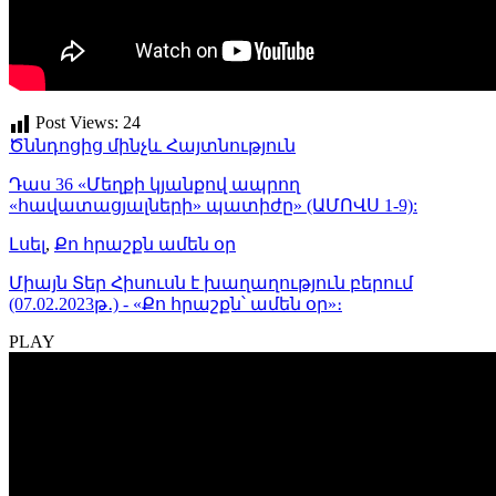
Post Views:
24
Ծննդոցից մինչև Հայտնություն
Դաս 36 «Մեղքի կյանքով ապրող
«հավատացյալների» պատիժը» (ԱՄՈՎՍ 1-9):
Լսել
,
Քո հրաշքն ամեն օր
Միայն Տեր Հիսուսն է խաղաղություն բերում
(07.02.2023թ․) - «Քո հրաշքն՝ ամեն օր»։
PLAY