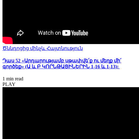
Ծննդոցից մինչև Հայտնություն
Դաս 52 «Արդարությամբ սթափվե՛ք ու մեղք մի՛
գործեք» (Ա և Բ ԿՈՐՆԹԱՑԻՆԵՐԻՆ 1-16 և 1-13):
1 min
read
PLAY