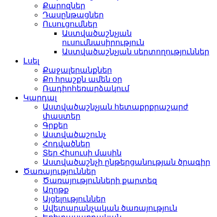
Քարոզներ
Դասընթացներ
Ուսուցումներ
Աստվածաշնչյան
ուսումնասիրություն
Աստվածաշնչյան սերտողություններ
Լսել
Քաջալերանքներ
Քո հրաշքն ամեն օր
Ռադիոհեռարձակում
Կարդալ
Աստվածաշնչյան հետաքրքրաշարժ
փաստեր
Գրքեր
Աստվածաշունչ
Հոդվածներ
Տեր Հիսուսի մասին
Աստվածաշնչի ընթերցանության ծրագիր
Ծառայություններ
Ծառայությունների քարտեզ
Աղոթք
Այցելություններ
Ավետարանչական ծառայություն