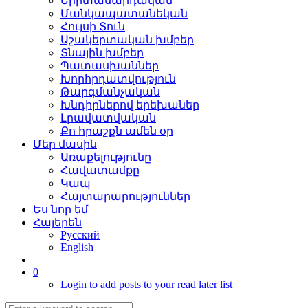
Երիտասարդական
Մանկապատանեկան
Հույսի Տուն
Աշակերտական խմբեր
Տնային խմբեր
Պատասխաններ
Խորհրդատվություն
Թարգմանչական
Խնդիրներով երեխաներ
Լրավատվական
Քո հրաշքն ամեն օր
Մեր մասին
Առաքելությունը
Հավատամքը
Կապ
Հայտարարություններ
Ես նոր եմ
Հայերեն
Русский
English
0
Login to add posts to your read later list