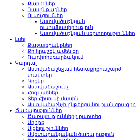
Քարոզներ
Դասընթացներ
Ուսուցումներ
Աստվածաշնչյան
ուսումնասիրություն
Աստվածաշնչյան սերտողություններ
Լսել
Քաջալերանքներ
Քո հրաշքն ամեն օր
Ռադիոհեռարձակում
Կարդալ
Աստվածաշնչյան հետաքրքրաշարժ
փաստեր
Գրքեր
Աստվածաշունչ
Հոդվածներ
Տեր Հիսուսի մասին
Աստվածաշնչի ընթերցանության ծրագիր
Ծառայություններ
Ծառայությունների քարտեզ
Աղոթք
Այցելություններ
Ավետարանչական ծառայություն