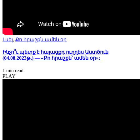
Լսել
,
Քո հրաշքն ամեն օր
Ինչո՞ւ պետք է հայացքդ ուղղես Աստծուն
(04.08.2023թ․) — «Քո հրաշքն՝ ամեն օր»։
1 min
read
PLAY