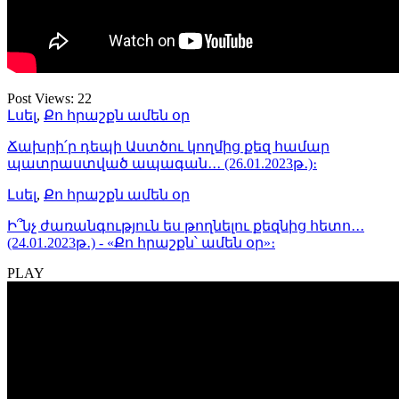
Post Views:
22
Լսել
,
Քո հրաշքն ամեն օր
Ճախրի՛ր դեպի Աստծու կողմից քեզ համար
պատրաստված ապագան․․․ (26.01.2023թ․)։
Լսել
,
Քո հրաշքն ամեն օր
Ի՞նչ ժառանգություն ես թողնելու քեզնից հետո․․․
(24.01.2023թ․) - «Քո հրաշքն՝ ամեն օր»։
PLAY