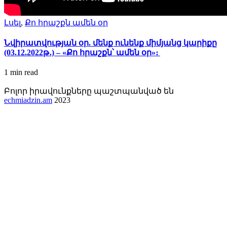
Լսել
,
Քո հրաշքն ամեն օր
Նվիրատվության օր. մենք ունենք միմյանց կարիքը
(03.12.2022թ․) – «Քո հրաշքն՝ ամեն օր»։
1 min
read
Բոլոր իրավունքները պաշտպանված են
echmiadzin.am
2023