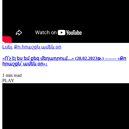
Լսել
,
Քո հրաշքն ամեն օր
«Ո՛չ էլ ես եմ քեզ մեղադրում․․․» (28.02.2023թ․) ——– «Քո
հրաշքն՝ ամեն օր»։
1 min
read
PLAY