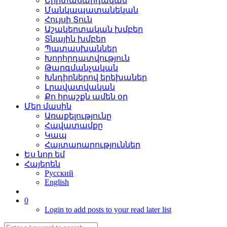
Երիտասարդական
Մանկապատանեկան
Հույսի Տուն
Աշակերտական խմբեր
Տնային խմբեր
Պատասխաններ
Խորհրդատվություն
Թարգմանչական
Խնդիրներով երեխաներ
Լրավատվական
Քո հրաշքն ամեն օր
Մեր մասին
Առաքելությունը
Հավատամքը
Կապ
Հայտարարություններ
Ես նոր եմ
Հայերեն
Русский
English
0
Login to add posts to your read later list