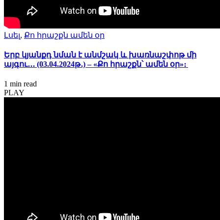
Լսել
,
Քո հրաշքն ամեն օր
Երբ կյանքդ նման է անմշակ և խառնաշփոթ մի
այգու․․․ (03.04.2024թ․) – «Քո հրաշքն՝ ամեն օր»։
1 min
read
PLAY