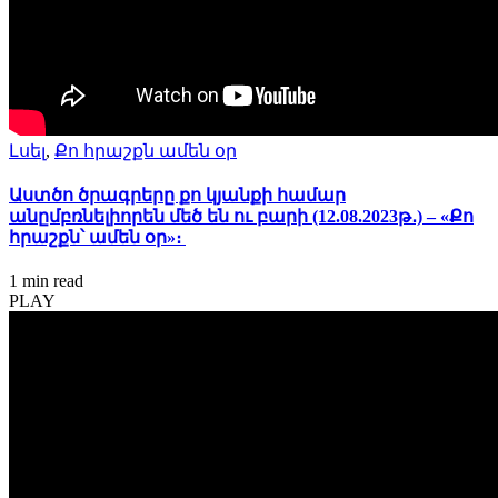
Լսել
,
Քո հրաշքն ամեն օր
Աստծո ծրագրերը քո կյանքի համար
անըմբռնելիորեն մեծ են ու բարի (12.08.2023թ․) – «Քո
հրաշքն՝ ամեն օր»։
1 min
read
PLAY