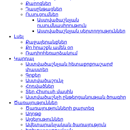
Քարոզներ
Դասընթացներ
Ուսուցումներ
Աստվածաշնչյան
ուսումնասիրություն
Աստվածաշնչյան սերտողություններ
Լսել
Քաջալերանքներ
Քո հրաշքն ամեն օր
Ռադիոհեռարձակում
Կարդալ
Աստվածաշնչյան հետաքրքրաշարժ
փաստեր
Գրքեր
Աստվածաշունչ
Հոդվածներ
Տեր Հիսուսի մասին
Աստվածաշնչի ընթերցանության ծրագիր
Ծառայություններ
Ծառայությունների քարտեզ
Աղոթք
Այցելություններ
Ավետարանչական ծառայություն