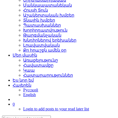
Երիտասարդական
Մանկապատանեկան
Հույսի Տուն
Աշակերտական խմբեր
Տնային խմբեր
Պատասխաններ
Խորհրդատվություն
Թարգմանչական
Խնդիրներով երեխաներ
Լրավատվական
Քո հրաշքն ամեն օր
Մեր մասին
Առաքելությունը
Հավատամքը
Կապ
Հայտարարություններ
Ես նոր եմ
Հայերեն
Русский
English
0
Login to add posts to your read later list