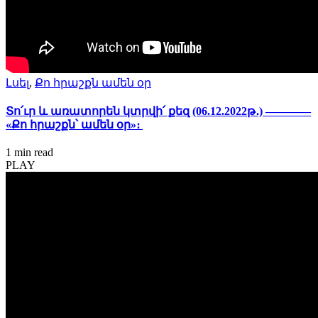
Լսել
,
Քո հրաշքն ամեն օր
Տո՛ւր և առատորեն կտրվի՛ քեզ (06.12.2022թ․) ————
«Քո հրաշքն՝ ամեն օր»։
1 min
read
PLAY