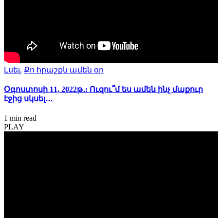
Լսել
,
Քո հրաշքն ամեն օր
Օգոստոսի 11, 2022թ․: Ուզու՞մ ես ամեն ինչ մաքուր
էջից սկսել․․․
1 min
read
PLAY