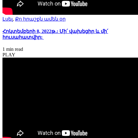
Լսել
,
Քո հրաշքն ամեն օր
Հոկտեմբերի 8, 2022թ․: Մի՛ վախեցիր և մի՛
հուսահատվիր:
1 min
read
PLAY