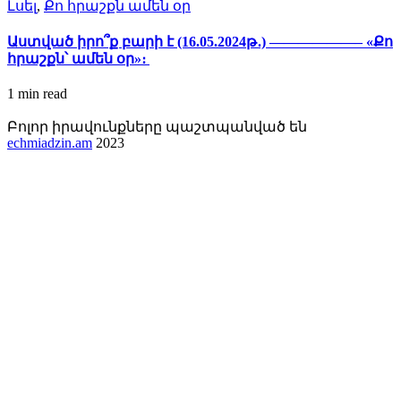
Լսել
,
Քո հրաշքն ամեն օր
Աստված իրո՞ք բարի է (16.05.2024թ․) ——————– «Քո
հրաշքն՝ ամեն օր»։
1 min
read
Բոլոր իրավունքները պաշտպանված են
echmiadzin.am
2023