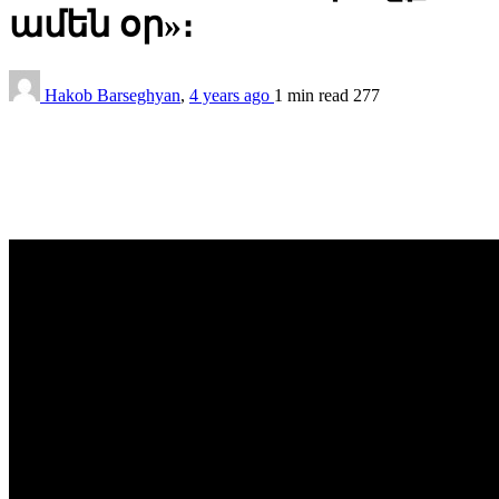
ամեն օր»։
Hakob Barseghyan
,
4 years ago
1 min
read
277