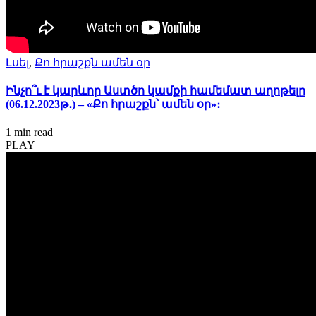
Լսել
,
Քո հրաշքն ամեն օր
Ինչո՞ւ է կարևոր Աստծո կամքի համեմատ աղոթելը
(06.12.2023թ․) – «Քո հրաշքն՝ ամեն օր»։
1 min
read
PLAY