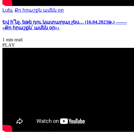
Լսել
,
Քո հրաշքն ամեն օր
Եվ ի՞նչ, եթե դու կատարյալ չես… (16.04.2023թ․) ——-
«Քո հրաշքն՝ ամեն օր»։
1 min
read
PLAY