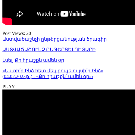
Post Views:
20
Աստվածաշնչի ընթերցանության ծրագիր
ԱՍՏՎԱԾԱՇՈՒՆՉ ԸՆԹԵՐՑԵԼՈՒ ՏԱՐԻ
Լսել
,
Քո հրաշքն ամեն օր
«Նստի՛ր Ինձ հետ մեկ րոպե ու լսի՛ր Ինձ»
(04.02.2023թ․) - «Քո հրաշքն՝ ամեն օր»։
PLAY