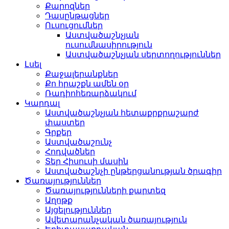
Քարոզներ
Դասընթացներ
Ուսուցումներ
Աստվածաշնչյան
ուսումնասիրություն
Աստվածաշնչյան սերտողություններ
Լսել
Քաջալերանքներ
Քո հրաշքն ամեն օր
Ռադիոհեռարձակում
Կարդալ
Աստվածաշնչյան հետաքրքրաշարժ
փաստեր
Գրքեր
Աստվածաշունչ
Հոդվածներ
Տեր Հիսուսի մասին
Աստվածաշնչի ընթերցանության ծրագիր
Ծառայություններ
Ծառայությունների քարտեզ
Աղոթք
Այցելություններ
Ավետարանչական ծառայություն