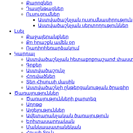
Քարոզներ
Դասընթացներ
Ուսուցումներ
Աստվածաշնչյան ուսումնասիրություն
Աստվածաշնչյան սերտողություններ
Լսել
Քաջալերանքներ
Քո հրաշքն ամեն օր
Ռադիոհեռարձակում
Կարդալ
Աստվածաշնչյան հետաքրքրաշարժ փաս
Գրքեր
Աստվածաշունչ
Հոդվածներ
Տեր Հիսուսի մասին
Աստվածաշնչի ընթերցանության ծրագիր
Ծառայություններ
Ծառայությունների քարտեզ
Աղոթք
Այցելություններ
Ավետարանչական ծառայություն
Երիտասարդական
Մանկապատանեկան
Հույսի Տուն