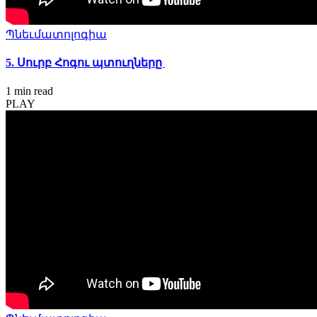
Պնեւմատոլոգիա
5. Սուրբ Հոգու պտուղները
1 min
read
PLAY