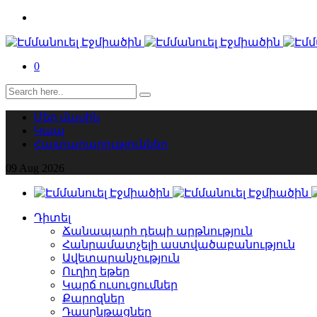
0
Մեր մասին
Կապ
Հայտարարություններ
09
Aug
2026
Դիտել
Ճանապարհ դեպի արթնություն
Հանրամատչելի աստվածաբանություն
Ավետարանչություն
Ուղիղ եթեր
Կարճ ուսուցումներ
Քարոզներ
Դասընթացներ