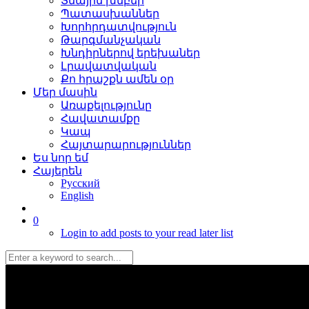
Տնային խմբեր
Պատասխաններ
Խորհրդատվություն
Թարգմանչական
Խնդիրներով երեխաներ
Լրավատվական
Քո հրաշքն ամեն օր
Մեր մասին
Առաքելությունը
Հավատամքը
Կապ
Հայտարարություններ
Ես նոր եմ
Հայերեն
Русский
English
0
Login to add posts to your read later list