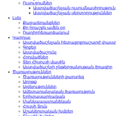
Ուսուցումներ
Աստվածաշնչյան ուսումնասիրություն
Աստվածաշնչյան սերտողություններ
Լսել
Քաջալերանքներ
Քո հրաշքն ամեն օր
Ռադիոհեռարձակում
Կարդալ
Աստվածաշնչյան հետաքրքրաշարժ փաս
Գրքեր
Աստվածաշունչ
Հոդվածներ
Տեր Հիսուսի մասին
Աստվածաշնչի ընթերցանության ծրագիր
Ծառայություններ
Ծառայությունների քարտեզ
Աղոթք
Այցելություններ
Ավետարանչական ծառայություն
Երիտասարդական
Մանկապատանեկան
Հույսի Տուն
Աշակերտական խմբեր