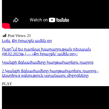
Post Views:
21
Լսել
,
Քո հրաշքն ամեն օր
Ուզո՞ւմ ես դառնալ խաղաղության դեսպան
(08.02.2023թ․) --- «Քո հրաշքն՝ ամեն օր»։
Կյանքի ճգնաժամերը հաղթահարելու դպրոց
2 Կյանքի ճգնաժամերը հաղթահարելու դպրոց -
Աստծուց օգնություն ստանալու միջոցները
PLAY