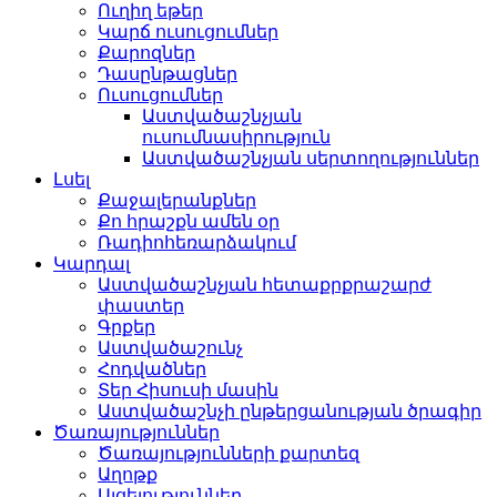
Ուղիղ եթեր
Կարճ ուսուցումներ
Քարոզներ
Դասընթացներ
Ուսուցումներ
Աստվածաշնչյան
ուսումնասիրություն
Աստվածաշնչյան սերտողություններ
Լսել
Քաջալերանքներ
Քո հրաշքն ամեն օր
Ռադիոհեռարձակում
Կարդալ
Աստվածաշնչյան հետաքրքրաշարժ
փաստեր
Գրքեր
Աստվածաշունչ
Հոդվածներ
Տեր Հիսուսի մասին
Աստվածաշնչի ընթերցանության ծրագիր
Ծառայություններ
Ծառայությունների քարտեզ
Աղոթք
Այցելություններ