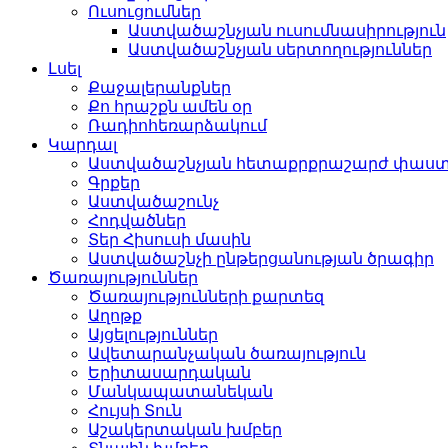
Ուսուցումներ
Աստվածաշնչյան ուսումնասիրություն
Աստվածաշնչյան սերտողություններ
Լսել
Քաջալերանքներ
Քո հրաշքն ամեն օր
Ռադիոհեռարձակում
Կարդալ
Աստվածաշնչյան հետաքրքրաշարժ փաս
Գրքեր
Աստվածաշունչ
Հոդվածներ
Տեր Հիսուսի մասին
Աստվածաշնչի ընթերցանության ծրագիր
Ծառայություններ
Ծառայությունների քարտեզ
Աղոթք
Այցելություններ
Ավետարանչական ծառայություն
Երիտասարդական
Մանկապատանեկան
Հույսի Տուն
Աշակերտական խմբեր