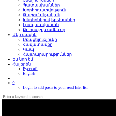
Տնային խմբեր
Պատասխաններ
Խորհրդատվություն
Թարգմանչական
Խնդիրներով երեխաներ
Լրավատվական
Քո հրաշքն ամեն օր
Մեր մասին
Առաքելությունը
Հավատամքը
Կապ
Հայտարարություններ
Ես նոր եմ
Հայերեն
Русский
English
0
Login to add posts to your read later list