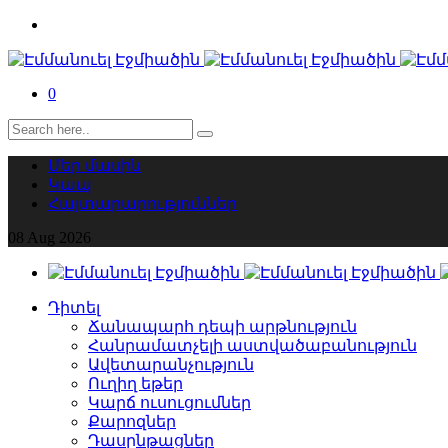
0
Մեր մասին
Կապ
Հայտարարություններ
08
Aug
2026
Դիտել
Ճանապարհ դեպի արթնություն
Հանրամատչելի աստվածաբանություն
Ավետարանչություն
Ուղիղ եթեր
Կարճ ուսուցումներ
Քարոզներ
Դասընթացներ