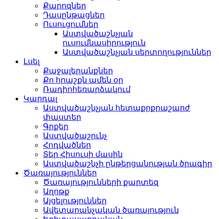
Քարոզներ
Դասընթացներ
Ուսուցումներ
Աստվածաշնչյան
ուսումնասիրություն
Աստվածաշնչյան սերտողություններ
Լսել
Քաջալերանքներ
Քո հրաշքն ամեն օր
Ռադիոհեռարձակում
Կարդալ
Աստվածաշնչյան հետաքրքրաշարժ
փաստեր
Գրքեր
Աստվածաշունչ
Հոդվածներ
Տեր Հիսուսի մասին
Աստվածաշնչի ընթերցանության ծրագիր
Ծառայություններ
Ծառայությունների քարտեզ
Աղոթք
Այցելություններ
Ավետարանչական ծառայություն