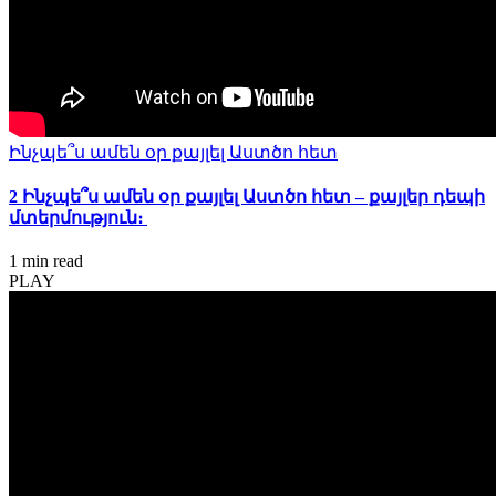
Ինչպե՞ս ամեն օր քայլել Աստծո հետ
2 Ինչպե՞ս ամեն օր քայլել Աստծո հետ – քայլեր դեպի
մտերմություն։
1 min
read
PLAY