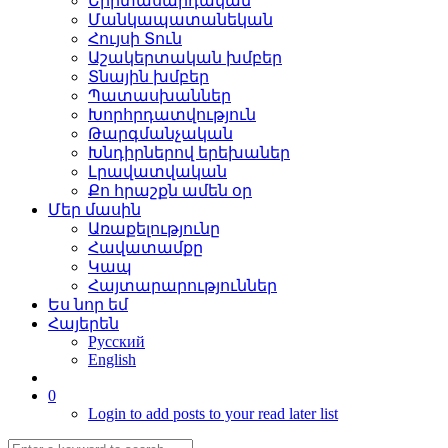
Երիտասարդական
Մանկապատանեկան
Հույսի Տուն
Աշակերտական խմբեր
Տնային խմբեր
Պատասխաններ
Խորհրդատվություն
Թարգմանչական
Խնդիրներով երեխաներ
Լրավատվական
Քո հրաշքն ամեն օր
Մեր մասին
Առաքելությունը
Հավատամքը
Կապ
Հայտարարություններ
Ես նոր եմ
Հայերեն
Русский
English
0
Login to add posts to your read later list