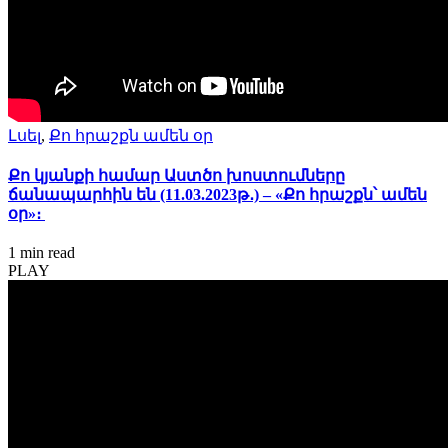
Լսել
,
Քո հրաշքն ամեն օր
Քո կյանքի համար Աստծո խոստումները
ճանապարհին են (11.03.2023թ․) – «Քո հրաշքն՝ ամեն
օր»։
1 min
read
PLAY