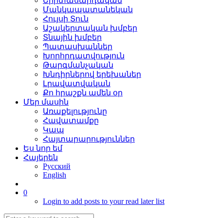
Երիտասարդական
Մանկապատանեկան
Հույսի Տուն
Աշակերտական խմբեր
Տնային խմբեր
Պատասխաններ
Խորհրդատվություն
Թարգմանչական
Խնդիրներով երեխաներ
Լրավատվական
Քո հրաշքն ամեն օր
Մեր մասին
Առաքելությունը
Հավատամքը
Կապ
Հայտարարություններ
Ես նոր եմ
Հայերեն
Русский
English
0
Login to add posts to your read later list