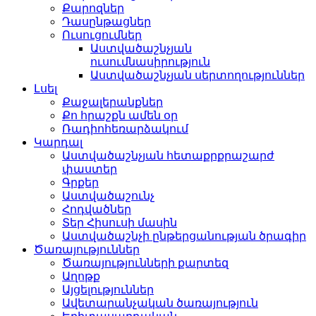
Քարոզներ
Դասընթացներ
Ուսուցումներ
Աստվածաշնչյան
ուսումնասիրություն
Աստվածաշնչյան սերտողություններ
Լսել
Քաջալերանքներ
Քո հրաշքն ամեն օր
Ռադիոհեռարձակում
Կարդալ
Աստվածաշնչյան հետաքրքրաշարժ
փաստեր
Գրքեր
Աստվածաշունչ
Հոդվածներ
Տեր Հիսուսի մասին
Աստվածաշնչի ընթերցանության ծրագիր
Ծառայություններ
Ծառայությունների քարտեզ
Աղոթք
Այցելություններ
Ավետարանչական ծառայություն