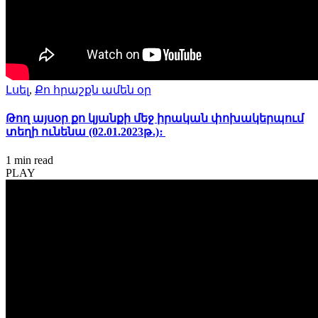
Լսել
,
Քո հրաշքն ամեն օր
Թող այսօր քո կյանքի մեջ իրական փոխակերպում
տեղի ունենա (02.01.2023թ․)։
1 min
read
PLAY