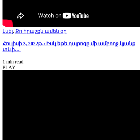
Լսել
,
Քո հրաշքն ամեն օր
Հուլիսի 3, 2022թ․: Իսկ եթե դպրոցը մի ամբողջ կյանք
տևի․․․
1 min
read
PLAY