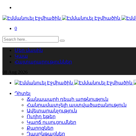
0
Մեր մասին
Կապ
Հայտարարություններ
08
Aug
2026
Դիտել
Ճանապարհ դեպի արթնություն
Հանրամատչելի աստվածաբանություն
Ավետարանչություն
Ուղիղ եթեր
Կարճ ուսուցումներ
Քարոզներ
Դասընթացներ