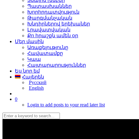
Տնային խմբեր
Պատասխաններ
Խորհրդատվություն
Թարգմանչական
Խնդիրներով երեխաներ
Լրավատվական
Քո հրաշքն ամեն օր
Մեր մասին
Առաքելությունը
Հավատամքը
Կապ
Հայտարարություններ
Ես նոր եմ
Հայերեն
Русский
English
0
Login to add posts to your read later list