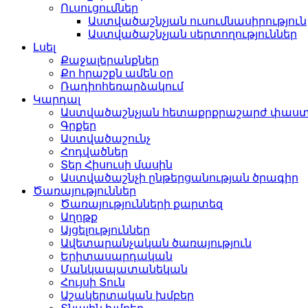
Ուսուցումներ
Աստվածաշնչյան ուսումնասիրություն
Աստվածաշնչյան սերտողություններ
Լսել
Քաջալերանքներ
Քո հրաշքն ամեն օր
Ռադիոհեռարձակում
Կարդալ
Աստվածաշնչյան հետաքրքրաշարժ փաս
Գրքեր
Աստվածաշունչ
Հոդվածներ
Տեր Հիսուսի մասին
Աստվածաշնչի ընթերցանության ծրագիր
Ծառայություններ
Ծառայությունների քարտեզ
Աղոթք
Այցելություններ
Ավետարանչական ծառայություն
Երիտասարդական
Մանկապատանեկան
Հույսի Տուն
Աշակերտական խմբեր