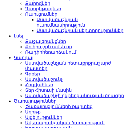
Քարոզներ
Դասընթացներ
Ուսուցումներ
Աստվածաշնչյան
ուսումնասիրություն
Աստվածաշնչյան սերտողություններ
Լսել
Քաջալերանքներ
Քո հրաշքն ամեն օր
Ռադիոհեռարձակում
Կարդալ
Աստվածաշնչյան հետաքրքրաշարժ
փաստեր
Գրքեր
Աստվածաշունչ
Հոդվածներ
Տեր Հիսուսի մասին
Աստվածաշնչի ընթերցանության ծրագիր
Ծառայություններ
Ծառայությունների քարտեզ
Աղոթք
Այցելություններ
Ավետարանչական ծառայություն