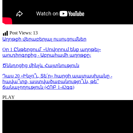
Post Views:
13
Աղոթքի վերաբերյալ ուսուցումներ
Оր 1 Ընթերցում՝ «Սովորում ենք աղոթել»
աուդիոգրքից - Աբրահամի աղոթքը։
Ծննդոցից մինչև Հայտնություն
Դաս 20 «Ինչո՞ւ, Տե՛ր» հարցի պատասխանը -
հավա՞տք, աստվածաբանությո՞ւն, թե՞
ճանաչողություն (ՀՈԲ 1-42գգ)
PLAY