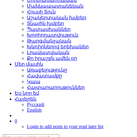
Երիտասարդական
Մանկապատանեկան
Հույսի Տուն
Աշակերտական խմբեր
Տնային խմբեր
Պատասխաններ
Խորհրդատվություն
Թարգմանչական
Խնդիրներով երեխաներ
Լրավատվական
Քո հրաշքն ամեն օր
Մեր մասին
Առաքելությունը
Հավատամքը
Կապ
Հայտարարություններ
Ես նոր եմ
Հայերեն
Русский
English
0
Login to add posts to your read later list