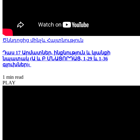
Ծննդոցից մինչև Հայտնություն
Դաս 17 Արմատներ, ինքնություն և կյանքի
նպատակ (Ա և Բ ՄՆԱՑՈՐԴԱՑ, 1-29 և 1-36
գլուխներ):
1 min
read
PLAY