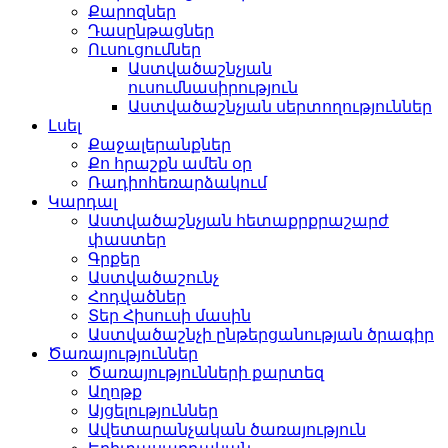
Քարոզներ
Դասընթացներ
Ուսուցումներ
Աստվածաշնչյան
ուսումնասիրություն
Աստվածաշնչյան սերտողություններ
Լսել
Քաջալերանքներ
Քո հրաշքն ամեն օր
Ռադիոհեռարձակում
Կարդալ
Աստվածաշնչյան հետաքրքրաշարժ
փաստեր
Գրքեր
Աստվածաշունչ
Հոդվածներ
Տեր Հիսուսի մասին
Աստվածաշնչի ընթերցանության ծրագիր
Ծառայություններ
Ծառայությունների քարտեզ
Աղոթք
Այցելություններ
Ավետարանչական ծառայություն