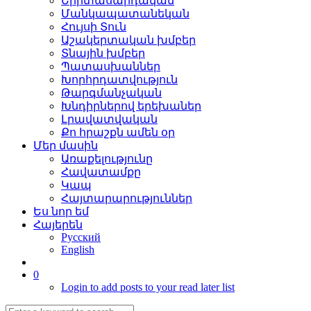
Երիտասարդական
Մանկապատանեկան
Հույսի Տուն
Աշակերտական խմբեր
Տնային խմբեր
Պատասխաններ
Խորհրդատվություն
Թարգմանչական
Խնդիրներով երեխաներ
Լրավատվական
Քո հրաշքն ամեն օր
Մեր մասին
Առաքելությունը
Հավատամքը
Կապ
Հայտարարություններ
Ես նոր եմ
Հայերեն
Русский
English
0
Login to add posts to your read later list