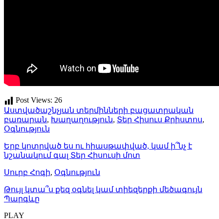
Post Views:
26
Աստվածաշնչյան տերմինների բացատրական
բառարան
,
Խաղաղություն
,
Տեր Հիսուս Քրիստոս
,
Օգնություն
Երբ կոտրված ես ու հիասթափված, կամ ի՞նչ է
նշանակում գալ Տեր Հիսուսի մոտ
Սուրբ Հոգի
,
Օգնություն
Թույլ կտա՞ս քեզ օգնել կամ տիեզերքի մեծագույն
Պարգևը
PLAY