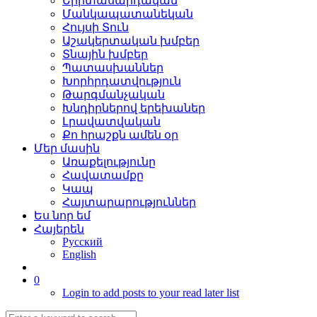
Երիտասարդական
Մանկապատանեկան
Հույսի Տուն
Աշակերտական խմբեր
Տնային խմբեր
Պատասխաններ
Խորհրդատվություն
Թարգմանչական
Խնդիրներով երեխաներ
Լրավատվական
Քո հրաշքն ամեն օր
Մեր մասին
Առաքելությունը
Հավատամքը
Կապ
Հայտարարություններ
Ես նոր եմ
Հայերեն
Русский
English
0
Login to add posts to your read later list