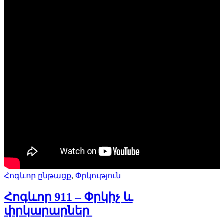
Հոգևոր ընթացք
,
Փրկություն
Հոգևոր 911 – Փրկիչ և
փրկարարներ