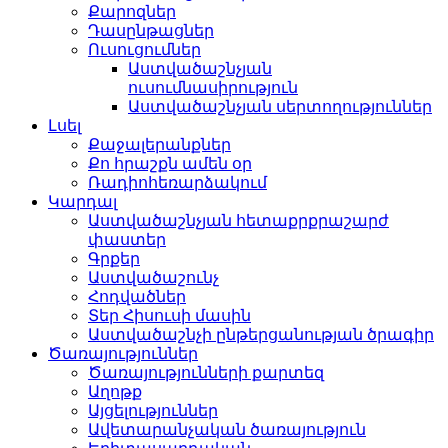
Քարոզներ
Դասընթացներ
Ուսուցումներ
Աստվածաշնչյան
ուսումնասիրություն
Աստվածաշնչյան սերտողություններ
Լսել
Քաջալերանքներ
Քո հրաշքն ամեն օր
Ռադիոհեռարձակում
Կարդալ
Աստվածաշնչյան հետաքրքրաշարժ
փաստեր
Գրքեր
Աստվածաշունչ
Հոդվածներ
Տեր Հիսուսի մասին
Աստվածաշնչի ընթերցանության ծրագիր
Ծառայություններ
Ծառայությունների քարտեզ
Աղոթք
Այցելություններ
Ավետարանչական ծառայություն