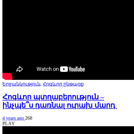
Երջանկություն
,
Հոգևոր ընթացք
Հոգևոր պտղաբերություն –
ինչպե՞ս դառնալ ուրախ մարդ
4 years ago
268
PLAY