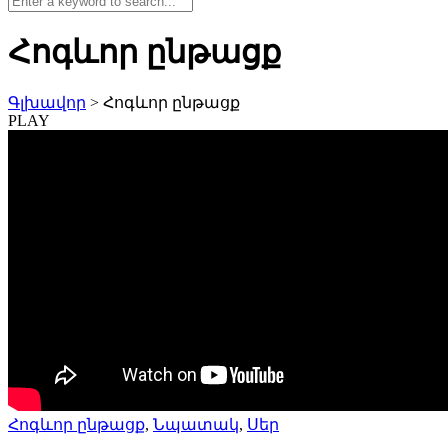
Հոգևոր ընթացք
Գլխավոր
>
Հոգևոր ընթացք
PLAY
Հոգևոր ընթացք
,
Նպատակ
,
Սեր