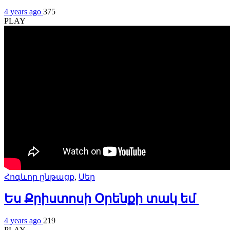
4 years ago
375
PLAY
Հոգևոր ընթացք
,
Սեր
Ես Քրիստոսի Օրենքի տակ եմ
4 years ago
219
PLAY