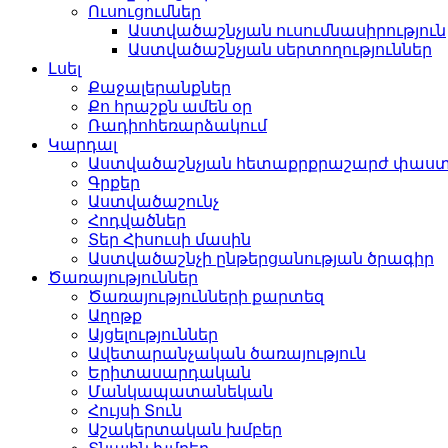
Ուսուցումներ
Աստվածաշնչյան ուսումնասիրություն
Աստվածաշնչյան սերտողություններ
Լսել
Քաջալերանքներ
Քո հրաշքն ամեն օր
Ռադիոհեռարձակում
Կարդալ
Աստվածաշնչյան հետաքրքրաշարժ փաս
Գրքեր
Աստվածաշունչ
Հոդվածներ
Տեր Հիսուսի մասին
Աստվածաշնչի ընթերցանության ծրագիր
Ծառայություններ
Ծառայությունների քարտեզ
Աղոթք
Այցելություններ
Ավետարանչական ծառայություն
Երիտասարդական
Մանկապատանեկան
Հույսի Տուն
Աշակերտական խմբեր