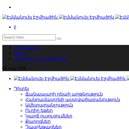
0
Մեր մասին
Կապ
Հայտարարություններ
08
Aug
2026
Դիտել
Ճանապարհ դեպի արթնություն
Հանրամատչելի աստվածաբանություն
Ավետարանչություն
Ուղիղ եթեր
Կարճ ուսուցումներ
Քարոզներ
Դասընթացներ