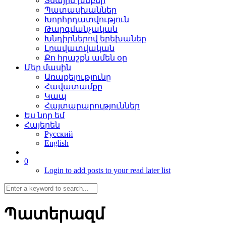
Տնային խմբեր
Պատասխաններ
Խորհրդատվություն
Թարգմանչական
Խնդիրներով երեխաներ
Լրավատվական
Քո հրաշքն ամեն օր
Մեր մասին
Առաքելությունը
Հավատամքը
Կապ
Հայտարարություններ
Ես նոր եմ
Հայերեն
Русский
English
0
Login to add posts to your read later list
Պատերազմ