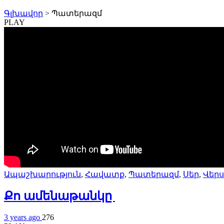
Գլխավոր
>
Պատերազմ
PLAY
Ապաշխարություն
,
Հավատք
,
Պատերազմ
,
Սեր
,
Վերս
Քո ամենաթանկը
3 years ago
276