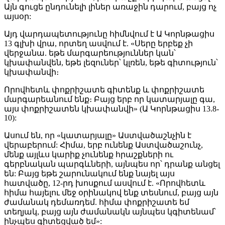
Այն գուցե ընդունելի լիներ առաջին դարում, բայց ոչ
այսօր:
Այդ վարդապետությունը հիմնվում է Ա Կորնթացիս
13 գլխի վրա, որտեղ ասվում է. «Սերը երբեք չի
վերջանա. եթե մարգարեություններ կան՝
կխափանվեն, եթե լեզուներ՝ կլռեն, եթե գիտություն՝
կխափանվի։
Որովհետև փոքրիշատե գիտենք և փոքրիշատե
մարգարեանում ենք։ Բայց երբ որ կատարյալը գա,
այս փոքրիշատեն կխափանվի» (Ա Կորնթացիս 13.8-
10):
Ասում են, որ «կատարյալը» Աստվածաշնչին է
վերաբերում: Հիմա, երբ ունենք Աստվածաշունչ,
մենք այլևս կարիք չունենք հրաշքների ու
գերբնական պարգևների, այնպես որ՝ դրանք անցել
են: Բայց եթե շարունակում ենք նայել այս
հատվածը, 12-րդ խոսքում ասվում է. «Որովհետև
հիմա հայելու մեջ օրինակով ենք տեսնում, բայց այն
ժամանակ դեմառդեմ. հիմա փոքրիշատե եմ
տեղյակ, բայց այն ժամանակն այնպես կգիտենամ՝
ինչպես գիտեցված եմ»: