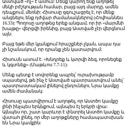
Աստված «ոչ» է ասում: Մենք կարող ենք աղոթել
մեկի բժշկության համար, բայց այդ մարդը, ամեն
դեպքում, մեռնի: Հիսուսը զգուշացրել է, որ մենք
անցնելու ենք դժվար ժամանակներով (Հովհաննես
16.33): Պողոսը աղոթեց երեք անգամ, որ իր «մարմնի
խայթը» վերցվի իրենից, բայց Աստված չէր վերցնում
այն:
Բայց եթե մեր կյանքում հրաշքներ չկան, ապա դա
չի նշանակում, որ դրանք չեն կատարվում:
Հիսուսն ասում է. «Խնդրեք և կտրվի ձեզ, որոնեցեք
և կգտնեք» (Մաթևոս 7.7-11):
Մենք պետք է սովորենք ապրել՝ ուրախությամբ
սպասելով, թե ինչ է Աստված պատրաստվում անել՝
պատրաստակամ լինելով ընդունելու Նրա կամքը
ամեն ժամանակ:
Հիսուսը պատվիրում է աղոթել, որ Աստծո կամքը
լինի ինչպես երկնքում, այնպես էլ երկրի վրա:
Այնպես որ, շատ կարևոր է փնտրել Աստծո կամքը և
վստահ լինել, որ մեր աղոթքները համապատսխան
են Նրա կամքին: