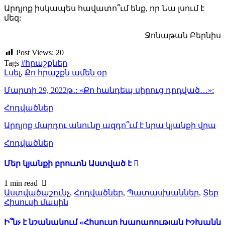
Արդյոք իսկապես հավատո՞ւմ ենք, որ Նա լսում է
մեզ:
Ջոնաթան Բերնիս
Post Views:
20
Tags
#հրաշքներ
Լսել
,
Քո հրաշքն ամեն օր
Մարտի 29, 2022թ․: «Քո հանդեպ սիրուց դրդված…»:
Հոդվածներ
Արդյոք մարդու անունը ազդո՞ւմ է նրա կյանքի վրա
Հոդվածներ
Մեր կյանքի բրուտն Աստված է
1 min
read
Աստվածաշունչ
,
Հոդվածներ
,
Պատասխաններ
,
Տեր
Հիսուսի մասին
Ի՞նչ է նշանակում «Հիսուսը խաղաղության Իշխանն