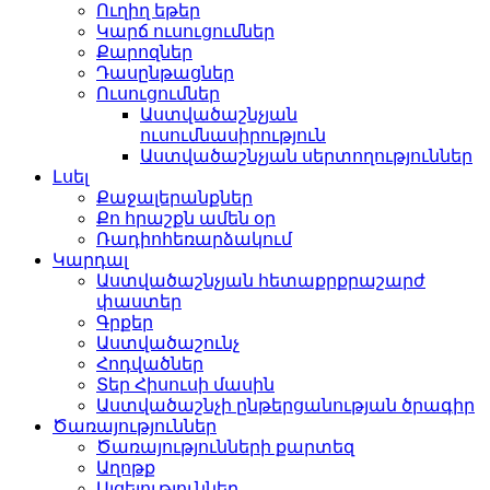
Ուղիղ եթեր
Կարճ ուսուցումներ
Քարոզներ
Դասընթացներ
Ուսուցումներ
Աստվածաշնչյան
ուսումնասիրություն
Աստվածաշնչյան սերտողություններ
Լսել
Քաջալերանքներ
Քո հրաշքն ամեն օր
Ռադիոհեռարձակում
Կարդալ
Աստվածաշնչյան հետաքրքրաշարժ
փաստեր
Գրքեր
Աստվածաշունչ
Հոդվածներ
Տեր Հիսուսի մասին
Աստվածաշնչի ընթերցանության ծրագիր
Ծառայություններ
Ծառայությունների քարտեզ
Աղոթք
Այցելություններ